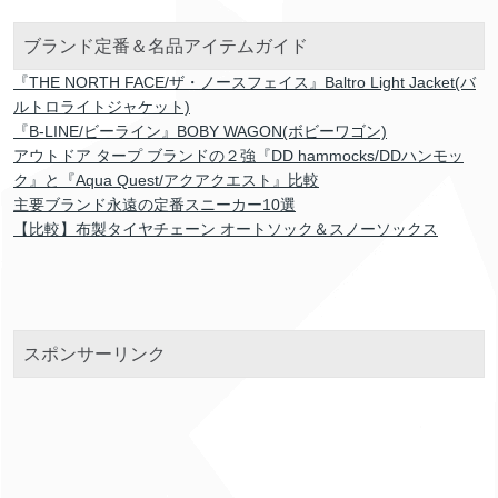
ブランド定番＆名品アイテムガイド
『THE NORTH FACE/ザ・ノースフェイス』Baltro Light Jacket(バ
ルトロライトジャケット)
『B-LINE/ビーライン』BOBY WAGON(ボビーワゴン)
アウトドア タープ ブランドの２強『DD hammocks/DDハンモッ
ク』と『Aqua Quest/アクアクエスト』比較
主要ブランド永遠の定番スニーカー10選
【比較】布製タイヤチェーン オートソック＆スノーソックス
スポンサーリンク