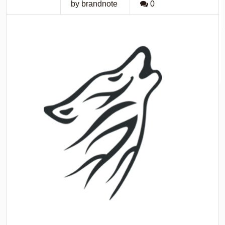
by brandnote
0