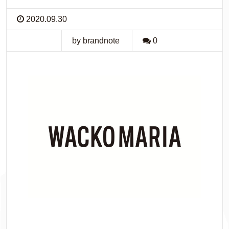
2020.09.30
by brandnote
0