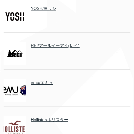
YOSH/ヨッシ
REI/アールイーアイ(レイ)
emu/エミュ
Hollister/ホリスター