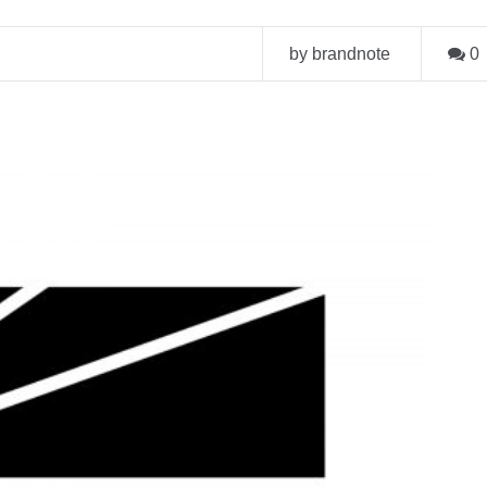
by brandnote
0