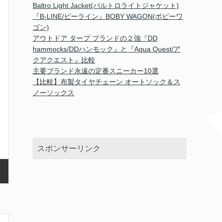
Baltro Light Jacket(バルトロライトジャケット)
『B-LINE/ビーライン』BOBY WAGON(ボビーワ
ゴン)
アウトドア タープ ブランドの２強『DD
hammocks/DDハンモック』と『Aqua Quest/ア
クアクエスト』比較
主要ブランド永遠の定番スニーカー10選
【比較】布製タイヤチェーン オートソック＆ス
ノーソックス
スポンサーリンク