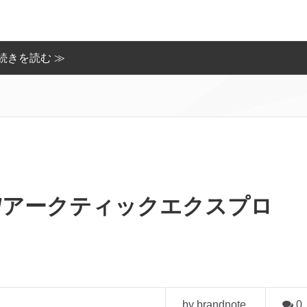
続きを読む ≫
RER/アークティックエクスプロ
by brandnote
0