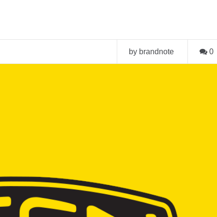
by brandnote
0