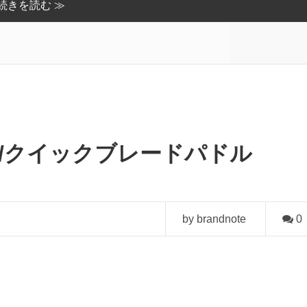
続きを読む ≫
ddles/クイックブレードパドル
by brandnote
0