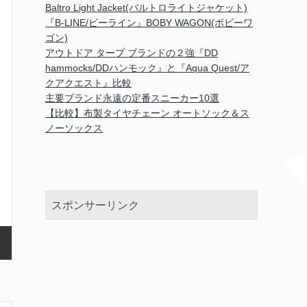
Baltro Light Jacket(バルトロライトジャケット)
『B-LINE/ビーライン』BOBY WAGON(ボビーワ
ゴン)
アウトドア タープ ブランドの２強『DD
hammocks/DDハンモック』と『Aqua Quest/ア
クアクエスト』比較
主要ブランド永遠の定番スニーカー10選
【比較】布製タイヤチェーン オートソック＆ス
ノーソックス
スポンサーリンク