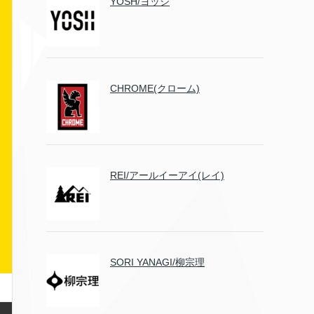
YOSH/ヨッシ
CHROME(クローム)
REI/アールイーアイ(レイ)
SORI YANAGI/柳宗理