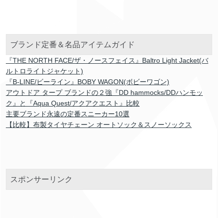
ブランド定番＆名品アイテムガイド
『THE NORTH FACE/ザ・ノースフェイス』Baltro Light Jacket(バ
ルトロライトジャケット)
『B-LINE/ビーライン』BOBY WAGON(ボビーワゴン)
アウトドア タープ ブランドの２強『DD hammocks/DDハンモッ
ク』と『Aqua Quest/アクアクエスト』比較
主要ブランド永遠の定番スニーカー10選
【比較】布製タイヤチェーン オートソック＆スノーソックス
スポンサーリンク