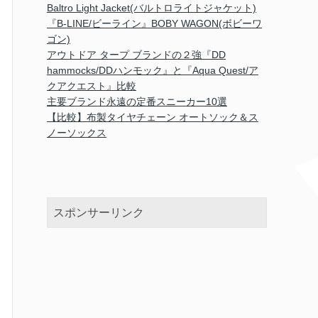
Baltro Light Jacket(バルトロライトジャケット)
『B-LINE/ビーライン』BOBY WAGON(ボビーワ
ゴン)
アウトドア タープ ブランドの２強『DD
hammocks/DDハンモック』と『Aqua Quest/ア
クアクエスト』比較
主要ブランド永遠の定番スニーカー10選
【比較】布製タイヤチェーン オートソック＆ス
ノーソックス
スポンサーリンク