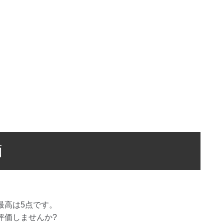
価
最高は
5
点です。
評価しませんか?