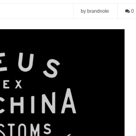
by brandnote
0