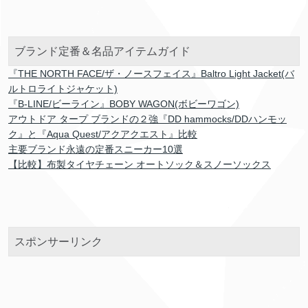
ブランド定番＆名品アイテムガイド
『THE NORTH FACE/ザ・ノースフェイス』Baltro Light Jacket(バ
ルトロライトジャケット)
『B-LINE/ビーライン』BOBY WAGON(ボビーワゴン)
アウトドア タープ ブランドの２強『DD hammocks/DDハンモッ
ク』と『Aqua Quest/アクアクエスト』比較
主要ブランド永遠の定番スニーカー10選
【比較】布製タイヤチェーン オートソック＆スノーソックス
スポンサーリンク