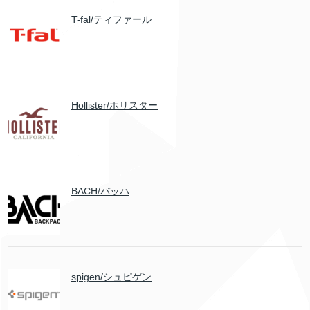
T-fal/ティファール
Hollister/ホリスター
BACH/バッハ
spigen/シュピゲン