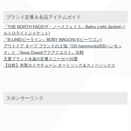
ブランド定番＆名品アイテムガイド
『THE NORTH FACE/ザ・ノースフェイス』Baltro Light Jacket(バ
ルトロライトジャケット)
『B-LINE/ビーライン』BOBY WAGON(ボビーワゴン)
アウトドア タープ ブランドの２強『DD hammocks/DDハンモッ
ク』と『Aqua Quest/アクアクエスト』比較
主要ブランド永遠の定番スニーカー10選
【比較】布製タイヤチェーン オートソック＆スノーソックス
スポンサーリンク