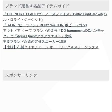
ブランド定番＆名品アイテムガイド
『THE NORTH FACE/ザ・ノースフェイス』Baltro Light Jacket(バ
ルトロライトジャケット)
『B-LINE/ビーライン』BOBY WAGON(ボビーワゴン)
アウトドア タープ ブランドの２強『DD hammocks/DDハンモッ
ク』と『Aqua Quest/アクアクエスト』比較
主要ブランド永遠の定番スニーカー10選
【比較】布製タイヤチェーン オートソック＆スノーソックス
スポンサーリンク