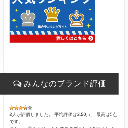
みんなのブランド評価
2
人が評価しました。 平均評価は
3.50
点、 最高は
5
点
です。