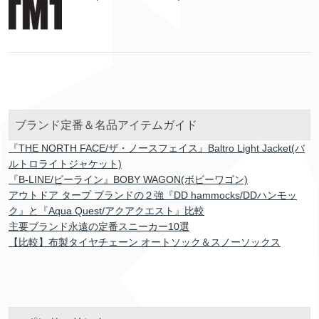
ブランド定番＆名品アイテムガイド
『THE NORTH FACE/ザ・ノースフェイス』Baltro Light Jacket(バ
ルトロライトジャケット)
『B-LINE/ビーライン』BOBY WAGON(ボビーワゴン)
アウトドア タープ ブランドの２強『DD hammocks/DDハンモッ
ク』と『Aqua Quest/アクアクエスト』比較
主要ブランド永遠の定番スニーカー10選
【比較】布製タイヤチェーン オートソック＆スノーソックス