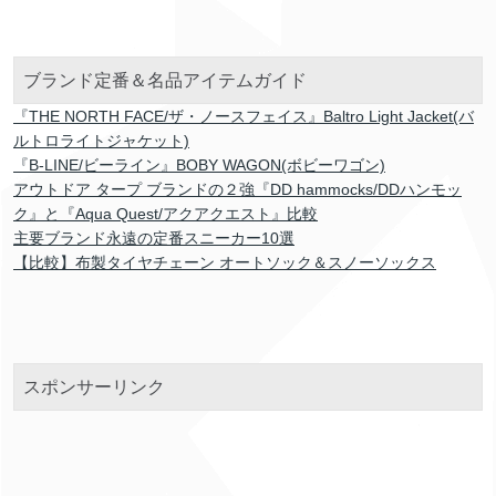
ブランド定番＆名品アイテムガイド
『THE NORTH FACE/ザ・ノースフェイス』Baltro Light Jacket(バ
ルトロライトジャケット)
『B-LINE/ビーライン』BOBY WAGON(ボビーワゴン)
アウトドア タープ ブランドの２強『DD hammocks/DDハンモッ
ク』と『Aqua Quest/アクアクエスト』比較
主要ブランド永遠の定番スニーカー10選
【比較】布製タイヤチェーン オートソック＆スノーソックス
スポンサーリンク