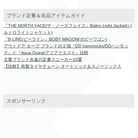
ブランド定番＆名品アイテムガイド
『THE NORTH FACE/ザ・ノースフェイス』Baltro Light Jacket(バ
ルトロライトジャケット)
『B-LINE/ビーライン』BOBY WAGON(ボビーワゴン)
アウトドア タープ ブランドの２強『DD hammocks/DDハンモッ
ク』と『Aqua Quest/アクアクエスト』比較
主要ブランド永遠の定番スニーカー10選
【比較】布製タイヤチェーン オートソック＆スノーソックス
スポンサーリンク