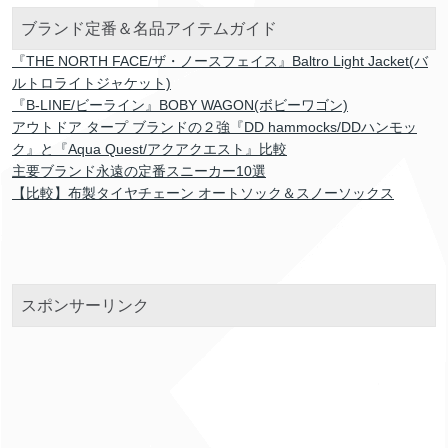
ブランド定番＆名品アイテムガイド
『THE NORTH FACE/ザ・ノースフェイス』Baltro Light Jacket(バ
ルトロライトジャケット)
『B-LINE/ビーライン』BOBY WAGON(ボビーワゴン)
アウトドア タープ ブランドの２強『DD hammocks/DDハンモッ
ク』と『Aqua Quest/アクアクエスト』比較
主要ブランド永遠の定番スニーカー10選
【比較】布製タイヤチェーン オートソック＆スノーソックス
スポンサーリンク