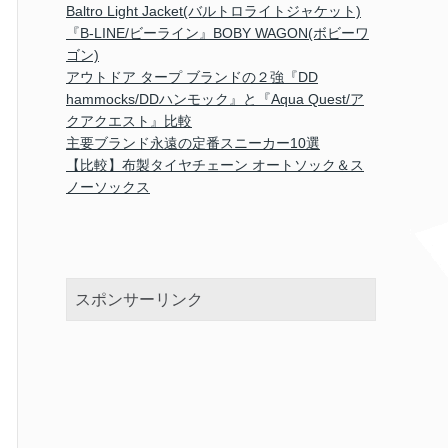
Baltro Light Jacket(バルトロライトジャケット)
『B-LINE/ビーライン』BOBY WAGON(ボビーワ
ゴン)
アウトドア タープ ブランドの２強『DD
hammocks/DDハンモック』と『Aqua Quest/ア
クアクエスト』比較
主要ブランド永遠の定番スニーカー10選
【比較】布製タイヤチェーン オートソック＆ス
ノーソックス
スポンサーリンク