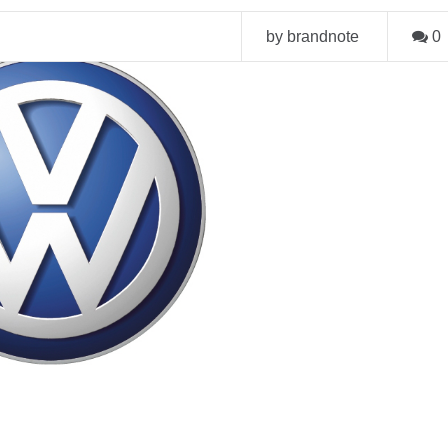
by brandnote
0