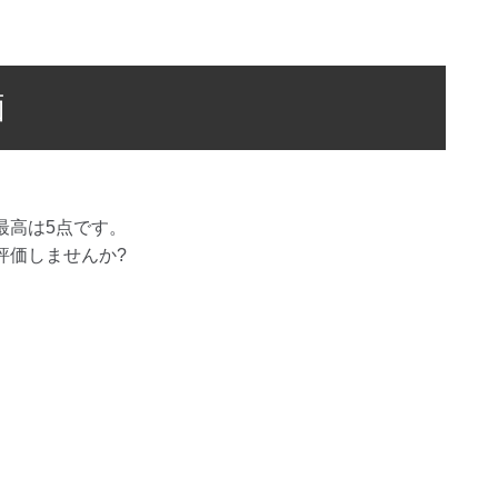
価
最高は
5
点です。
評価しませんか?