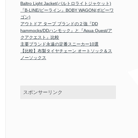
Baltro Light Jacket(バルトロライトジャケット)
『B-LINE/ビーライン』BOBY WAGON(ボビーワ
ゴン)
アウトドア タープ ブランドの２強『DD
hammocks/DDハンモック』と『Aqua Quest/ア
クアクエスト』比較
主要ブランド永遠の定番スニーカー10選
【比較】布製タイヤチェーン オートソック＆ス
ノーソックス
スポンサーリンク