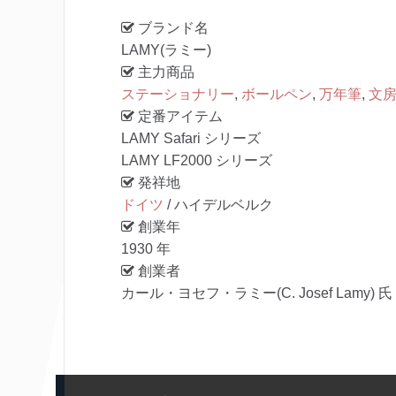
ブランド名
LAMY(ラミー)
主力商品
ステーショナリー
,
ボールペン
,
万年筆
,
文
定番アイテム
LAMY Safari シリーズ
LAMY LF2000 シリーズ
発祥地
ドイツ
/ ハイデルベルク
創業年
1930 年
創業者
カール・ヨセフ・ラミー(C. Josef Lamy) 氏