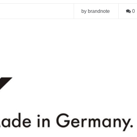
by brandnote
0