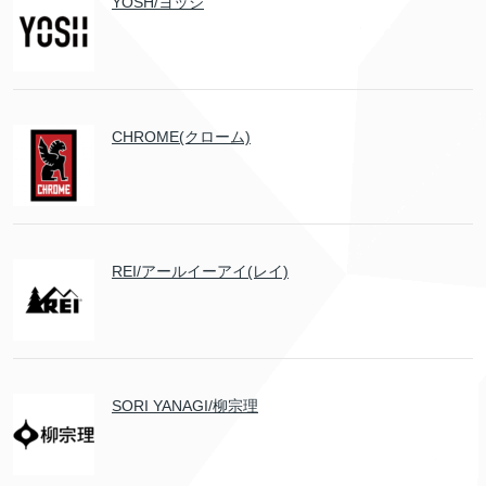
YOSH/ヨッシ
CHROME(クローム)
REI/アールイーアイ(レイ)
SORI YANAGI/柳宗理