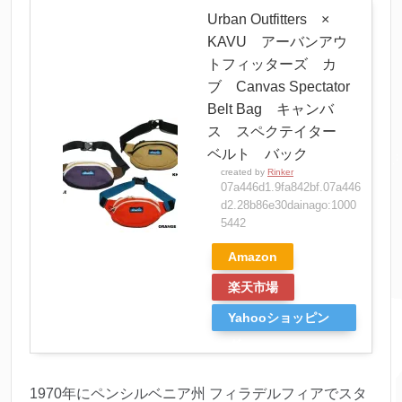
Urban Outfitters ×
KAVU アーバンアウ
トフィッターズ カ
ブ Canvas Spectator
Belt Bag キャンバ
ス スペクテイター
ベルト バック
created by
Rinker
07a446d1.9fa842bf.07a446
d2.28b86e30dainago:1000
5442
Amazon
楽天市場
Yahooショッピン
グ
1970年にペンシルベニア州 フィラデルフィアでスタ