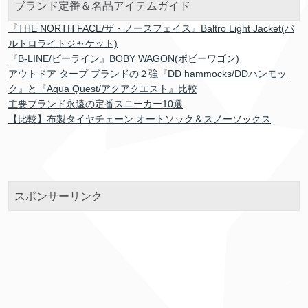
ブランド定番＆名品アイテムガイド
『THE NORTH FACE/ザ・ノースフェイス』Baltro Light Jacket(バ
ルトロライトジャケット)
『B-LINE/ビーライン』BOBY WAGON(ボビーワゴン)
アウトドア タープ ブランドの２強『DD hammocks/DDハンモッ
ク』と『Aqua Quest/アクアクエスト』比較
主要ブランド永遠の定番スニーカー10選
【比較】布製タイヤチェーン オートソック＆スノーソックス
スポンサーリンク