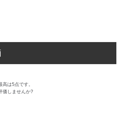
価
最高は
5
点です。
評価しませんか?