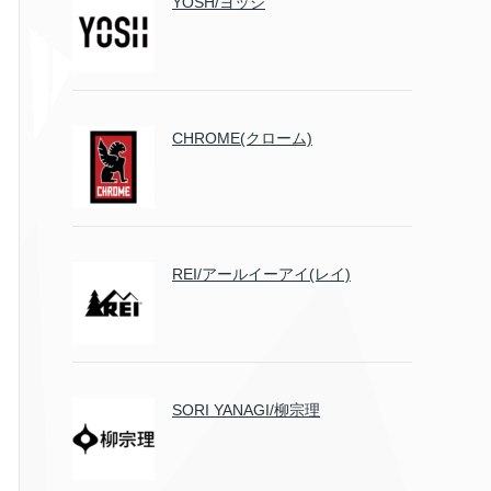
YOSH/ヨッシ
CHROME(クローム)
REI/アールイーアイ(レイ)
SORI YANAGI/柳宗理