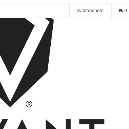
by brandnote
0