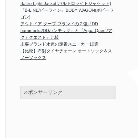
Baltro Light Jacket(バルトロライトジャケット)
『B-LINE/ビーライン』BOBY WAGON(ボビーワ
ゴン)
アウトドア タープ ブランドの２強『DD
hammocks/DDハンモック』と『Aqua Quest/ア
クアクエスト』比較
主要ブランド永遠の定番スニーカー10選
【比較】布製タイヤチェーン オートソック＆ス
ノーソックス
スポンサーリンク