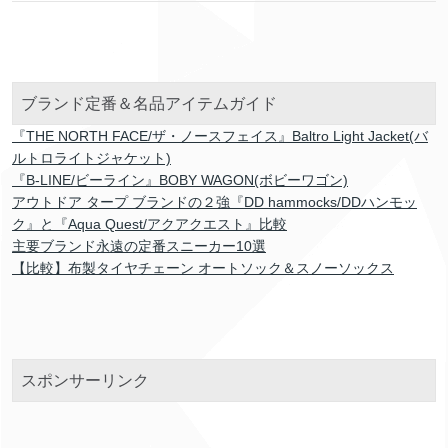
ブランド定番＆名品アイテムガイド
『THE NORTH FACE/ザ・ノースフェイス』Baltro Light Jacket(バ
ルトロライトジャケット)
『B-LINE/ビーライン』BOBY WAGON(ボビーワゴン)
アウトドア タープ ブランドの２強『DD hammocks/DDハンモッ
ク』と『Aqua Quest/アクアクエスト』比較
主要ブランド永遠の定番スニーカー10選
【比較】布製タイヤチェーン オートソック＆スノーソックス
スポンサーリンク