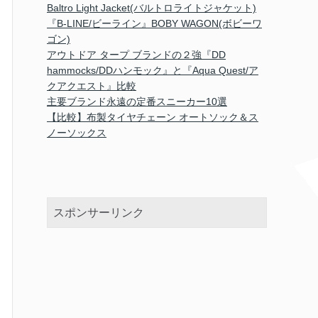
Baltro Light Jacket(バルトロライトジャケット)
『B-LINE/ビーライン』BOBY WAGON(ボビーワ
ゴン)
アウトドア タープ ブランドの２強『DD
hammocks/DDハンモック』と『Aqua Quest/ア
クアクエスト』比較
主要ブランド永遠の定番スニーカー10選
【比較】布製タイヤチェーン オートソック＆ス
ノーソックス
スポンサーリンク