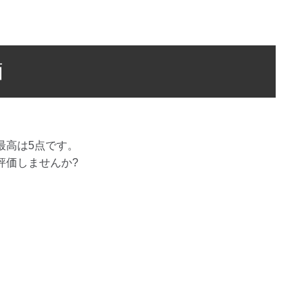
価
最高は
5
点です。
評価しませんか?