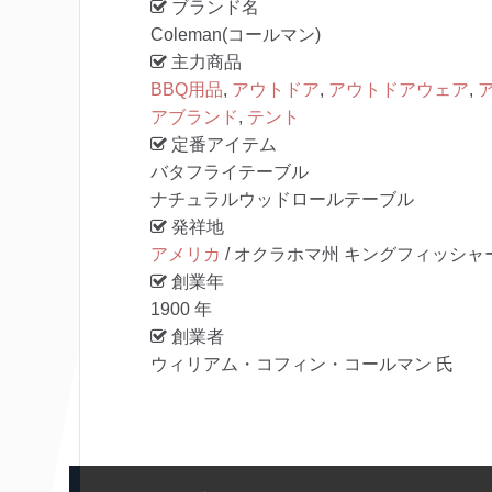
ブランド名
Coleman(コールマン)
主力商品
BBQ用品
,
アウトドア
,
アウトドアウェア
,
アブランド
,
テント
定番アイテム
バタフライテーブル
ナチュラルウッドロールテーブル
発祥地
アメリカ
/ オクラホマ州 キングフィッシャ
創業年
1900 年
創業者
ウィリアム・コフィン・コールマン 氏