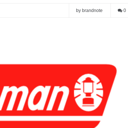
by brandnote
0