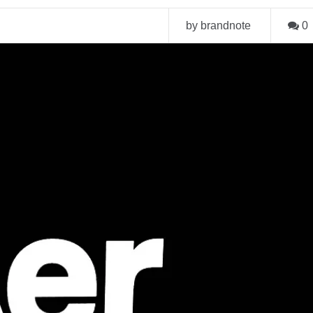
by brandnote
0