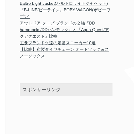
Baltro Light Jacket(バルトロライトジャケット)
『B-LINE/ビーライン』BOBY WAGON(ボビーワ
ゴン)
アウトドア タープ ブランドの２強『DD
hammocks/DDハンモック』と『Aqua Quest/ア
クアクエスト』比較
主要ブランド永遠の定番スニーカー10選
【比較】布製タイヤチェーン オートソック＆ス
ノーソックス
スポンサーリンク