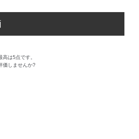
価
最高は
5
点です。
評価しませんか?