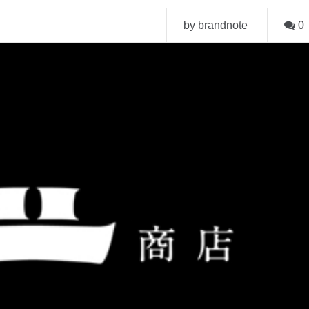
by brandnote
0