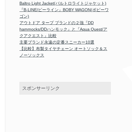
Baltro Light Jacket(バルトロライトジャケット)
『B-LINE/ビーライン』BOBY WAGON(ボビーワ
ゴン)
アウトドア タープ ブランドの２強『DD
hammocks/DDハンモック』と『Aqua Quest/ア
クアクエスト』比較
主要ブランド永遠の定番スニーカー10選
【比較】布製タイヤチェーン オートソック＆ス
ノーソックス
スポンサーリンク