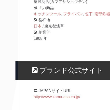
釜浅商店(カマアサショウテン)
主力商品
キッチンツール
,
フライパン
,
包丁
,
南部鉄
発祥地
日本
/ 東京都浅草
創業年
1908 年
ブランド公式サイト
JAPANサイトURL
http://www.kama-asa.co.jp/