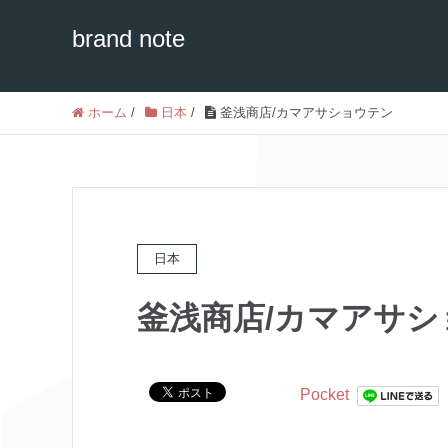
brand note
ホーム
/
日本
/
釜浅商店/カマアサショウテン
日本
釜浅商店/カマアサシ
Pocket