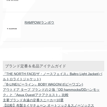
RAMPOW/ランポウ
ブランド定番＆名品アイテムガイド
『THE NORTH FACE/ザ・ノースフェイス』Baltro Light Jacket(バ
ルトロライトジャケット)
『B-LINE/ビーライン』BOBY WAGON(ボビーワゴン)
アウトドア タープ ブランドの２強『DD hammocks/DDハンモッ
ク』と『Aqua Quest/アクアクエスト』比較
主要ブランド永遠の定番スニーカー10選
【比較】布製タイヤチェーン オートソック＆スノーソックス