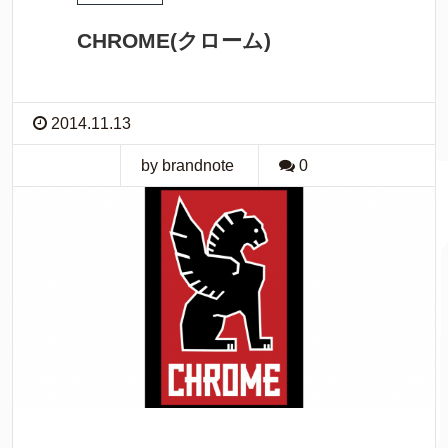
CHROME(クローム)
2014.11.13
by brandnote
0