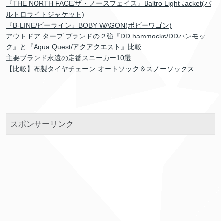
『THE NORTH FACE/ザ・ノースフェイス』Baltro Light Jacket(バ
ルトロライトジャケット)
『B-LINE/ビーライン』BOBY WAGON(ボビーワゴン)
アウトドア タープ ブランドの２強『DD hammocks/DDハンモッ
ク』と『Aqua Quest/アクアクエスト』比較
主要ブランド永遠の定番スニーカー10選
【比較】布製タイヤチェーン オートソック＆スノーソックス
スポンサーリンク