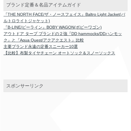
ブランド定番＆名品アイテムガイド
『THE NORTH FACE/ザ・ノースフェイス』Baltro Light Jacket(バ
ルトロライトジャケット)
『B-LINE/ビーライン』BOBY WAGON(ボビーワゴン)
アウトドア タープ ブランドの２強『DD hammocks/DDハンモッ
ク』と『Aqua Quest/アクアクエスト』比較
主要ブランド永遠の定番スニーカー10選
【比較】布製タイヤチェーン オートソック＆スノーソックス
スポンサーリンク