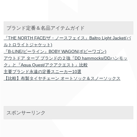
ブランド定番＆名品アイテムガイド
『THE NORTH FACE/ザ・ノースフェイス』Baltro Light Jacket(バ
ルトロライトジャケット)
『B-LINE/ビーライン』BOBY WAGON(ボビーワゴン)
アウトドア タープ ブランドの２強『DD hammocks/DDハンモッ
ク』と『Aqua Quest/アクアクエスト』比較
主要ブランド永遠の定番スニーカー10選
【比較】布製タイヤチェーン オートソック＆スノーソックス
スポンサーリンク