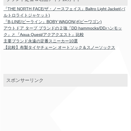
『THE NORTH FACE/ザ・ノースフェイス』Baltro Light Jacket(バ
ルトロライトジャケット)
『B-LINE/ビーライン』BOBY WAGON(ボビーワゴン)
アウトドア タープ ブランドの２強『DD hammocks/DDハンモッ
ク』と『Aqua Quest/アクアクエスト』比較
主要ブランド永遠の定番スニーカー10選
【比較】布製タイヤチェーン オートソック＆スノーソックス
スポンサーリンク