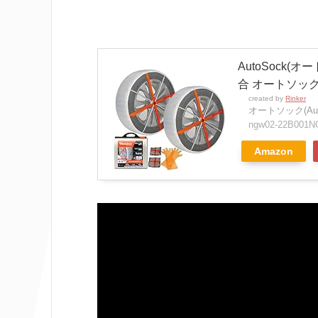
AutoSock
合 オートソック
created by
Rinker
オートソック(Auto
ngw02-22B001
Amazon