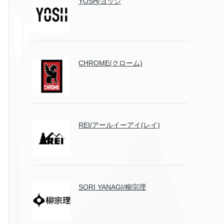
YOSH/ヨッシ
CHROME(クローム)
REI/アールイーアイ(レイ)
SORI YANAGI/柳宗理