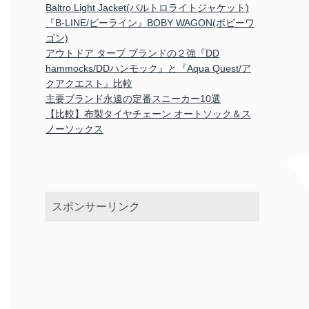
Baltro Light Jacket(バルトロライトジャケット)
『B-LINE/ビーライン』BOBY WAGON(ボビーワ
ゴン)
アウトドア タープ ブランドの２強『DD
hammocks/DDハンモック』と『Aqua Quest/ア
クアクエスト』比較
主要ブランド永遠の定番スニーカー10選
【比較】布製タイヤチェーン オートソック＆ス
ノーソックス
スポンサーリンク