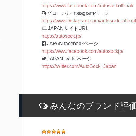
https://www.facebook.com/autosockofficial/
グローバル instagramページ
https://www.instagram.com/autosock_official
JAPANサイトURL
https://autosock.jp/
JAPAN facebookページ
https://www.facebook.com/autosockjp/
JAPAN twitterページ
https://twitter.com/AutoSock_Japan
みんなのブランド評