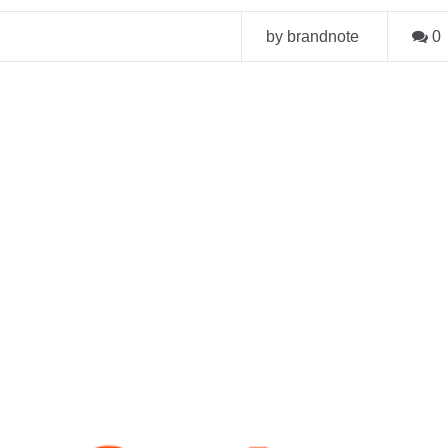
by brandnote
0