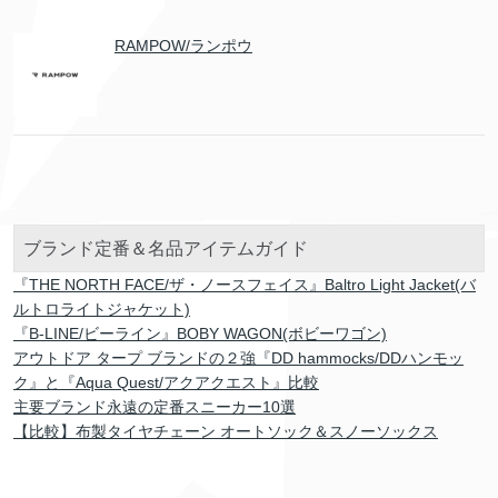
RAMPOW/ランポウ
ブランド定番＆名品アイテムガイド
『THE NORTH FACE/ザ・ノースフェイス』Baltro Light Jacket(バ
ルトロライトジャケット)
『B-LINE/ビーライン』BOBY WAGON(ボビーワゴン)
アウトドア タープ ブランドの２強『DD hammocks/DDハンモッ
ク』と『Aqua Quest/アクアクエスト』比較
主要ブランド永遠の定番スニーカー10選
【比較】布製タイヤチェーン オートソック＆スノーソックス