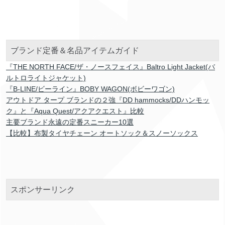
ブランド定番＆名品アイテムガイド
『THE NORTH FACE/ザ・ノースフェイス』Baltro Light Jacket(バ
ルトロライトジャケット)
『B-LINE/ビーライン』BOBY WAGON(ボビーワゴン)
アウトドア タープ ブランドの２強『DD hammocks/DDハンモッ
ク』と『Aqua Quest/アクアクエスト』比較
主要ブランド永遠の定番スニーカー10選
【比較】布製タイヤチェーン オートソック＆スノーソックス
スポンサーリンク