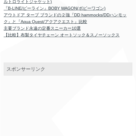
ルトロライトジャケット)
『B-LINE/ビーライン』BOBY WAGON(ボビーワゴン)
アウトドア タープ ブランドの２強『DD hammocks/DDハンモッ
ク』と『Aqua Quest/アクアクエスト』比較
主要ブランド永遠の定番スニーカー10選
【比較】布製タイヤチェーン オートソック＆スノーソックス
スポンサーリンク