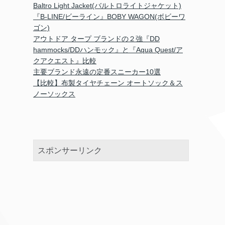
Baltro Light Jacket(バルトロライトジャケット)
『B-LINE/ビーライン』BOBY WAGON(ボビーワ
ゴン)
アウトドア タープ ブランドの２強『DD
hammocks/DDハンモック』と『Aqua Quest/ア
クアクエスト』比較
主要ブランド永遠の定番スニーカー10選
【比較】布製タイヤチェーン オートソック＆ス
ノーソックス
スポンサーリンク