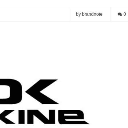
by brandnote
0