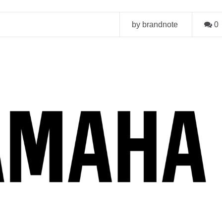
by brandnote
0