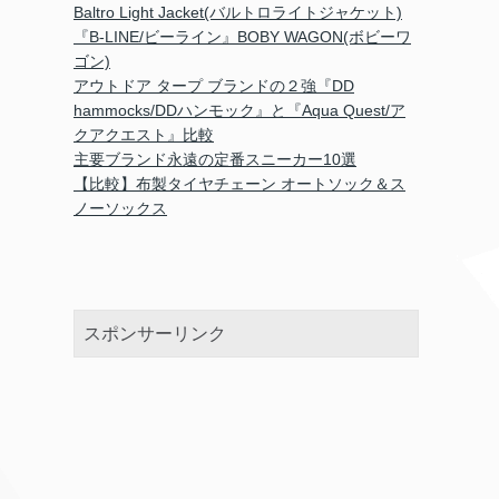
Baltro Light Jacket(バルトロライトジャケット)
『B-LINE/ビーライン』BOBY WAGON(ボビーワ
ゴン)
アウトドア タープ ブランドの２強『DD
hammocks/DDハンモック』と『Aqua Quest/ア
クアクエスト』比較
主要ブランド永遠の定番スニーカー10選
【比較】布製タイヤチェーン オートソック＆ス
ノーソックス
スポンサーリンク