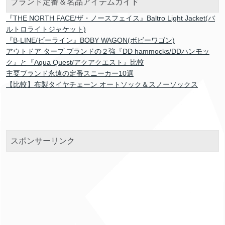
ブランド定番＆名品アイテムガイド
『THE NORTH FACE/ザ・ノースフェイス』Baltro Light Jacket(バ
ルトロライトジャケット)
『B-LINE/ビーライン』BOBY WAGON(ボビーワゴン)
アウトドア タープ ブランドの２強『DD hammocks/DDハンモッ
ク』と『Aqua Quest/アクアクエスト』比較
主要ブランド永遠の定番スニーカー10選
【比較】布製タイヤチェーン オートソック＆スノーソックス
スポンサーリンク