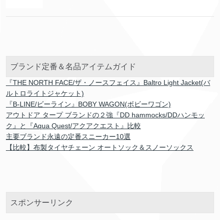
ブランド定番＆名品アイテムガイド
『THE NORTH FACE/ザ・ノースフェイス』Baltro Light Jacket(バ
ルトロライトジャケット)
『B-LINE/ビーライン』BOBY WAGON(ボビーワゴン)
アウトドア タープ ブランドの２強『DD hammocks/DDハンモッ
ク』と『Aqua Quest/アクアクエスト』比較
主要ブランド永遠の定番スニーカー10選
【比較】布製タイヤチェーン オートソック＆スノーソックス
スポンサーリンク