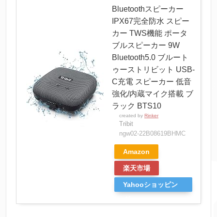
Bluetoothスピーカー
IPX67完全防水 スピー
カー TWS機能 ポータ
ブルスピーカー 9W
Bluetooth5.0 ブルート
ゥーストリビット USB-
C充電 スピーカー 低音
強化/内蔵マイク搭載 ブ
ラック BTS10
created by
Rinker
Tribit
ngw02-22B08619BHMC
Amazon
楽天市場
Yahooショッピン
グ