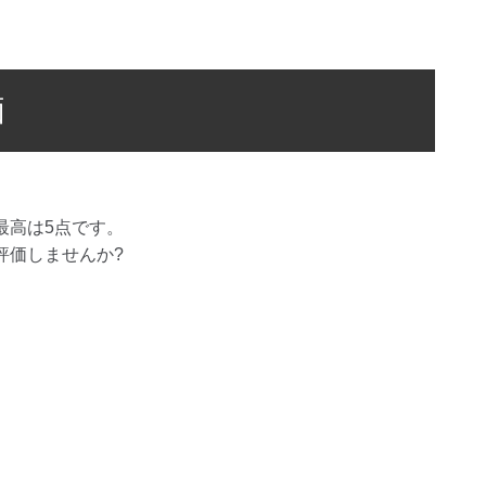
価
最高は
5
点です。
評価しませんか?