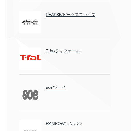
PEAKS5/ピークスファイブ
T-fal/ティファール
soe/ソーイ
RAMPOW/ランポウ