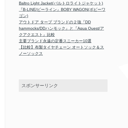
Baltro Light Jacket(バルトロライトジャケット)
『B-LINE/ビーライン』BOBY WAGON(ボビーワ
ゴン)
アウトドア タープ ブランドの２強『DD
hammocks/DDハンモック』と『Aqua Quest/ア
クアクエスト』比較
主要ブランド永遠の定番スニーカー10選
【比較】布製タイヤチェーン オートソック＆ス
ノーソックス
スポンサーリンク