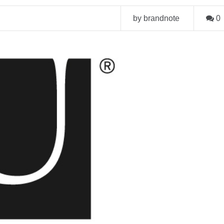
by brandnote
0