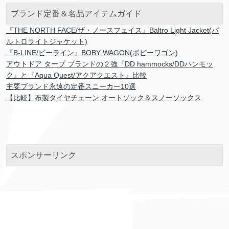
ブランド定番＆名品アイテムガイド
『THE NORTH FACE/ザ・ノースフェイス』Baltro Light Jacket(バ
ルトロライトジャケット)
『B-LINE/ビーライン』BOBY WAGON(ボビーワゴン)
アウトドア タープ ブランドの２強『DD hammocks/DDハンモッ
ク』と『Aqua Quest/アクアクエスト』比較
主要ブランド永遠の定番スニーカー10選
【比較】布製タイヤチェーン オートソック＆スノーソックス
スポンサーリンク