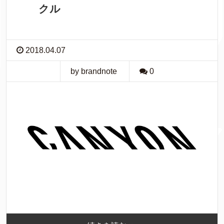
クル
2018.04.07
by brandnote
0