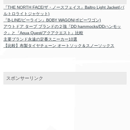
『THE NORTH FACE/ザ・ノースフェイス』Baltro Light Jacket(バ
ルトロライトジャケット)
『B-LINE/ビーライン』BOBY WAGON(ボビーワゴン)
アウトドア タープ ブランドの２強『DD hammocks/DDハンモッ
ク』と『Aqua Quest/アクアクエスト』比較
主要ブランド永遠の定番スニーカー10選
【比較】布製タイヤチェーン オートソック＆スノーソックス
スポンサーリンク