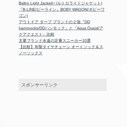
Baltro Light Jacket(バルトロライトジャケット)
『B-LINE/ビーライン』BOBY WAGON(ボビーワ
ゴン)
アウトドア タープ ブランドの２強『DD
hammocks/DDハンモック』と『Aqua Quest/ア
クアクエスト』比較
主要ブランド永遠の定番スニーカー10選
【比較】布製タイヤチェーン オートソック＆ス
ノーソックス
スポンサーリンク