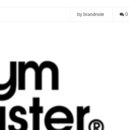
by brandnote
0